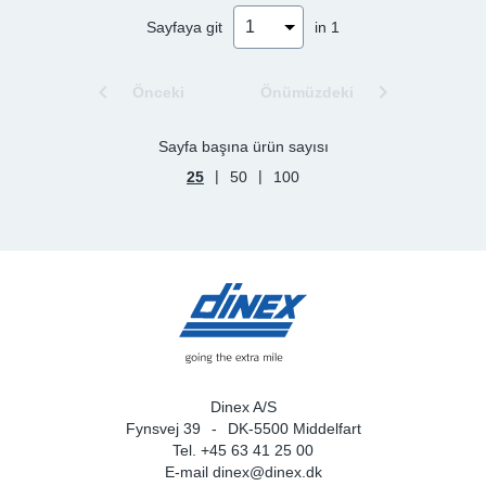
Sayfaya git
in 1
Sp
Wi
Önceki
Önümüzdeki
Sayfa başına ürün sayısı
|
|
25
50
100
Dinex A/S
Fynsvej 39
DK-5500 Middelfart
Tel. +45 63 41 25 00
E-mail
dinex@dinex.dk