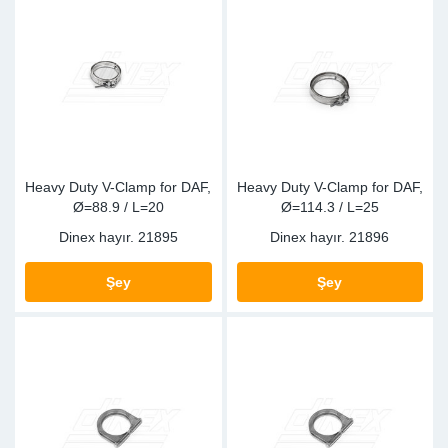
Sp
Wi
Heavy Duty V-Clamp for DAF,
Heavy Duty V-Clamp for DAF,
Ø=88.9 / L=20
Ø=114.3 / L=25
Dinex hayır.
21895
Dinex hayır.
21896
Şey
Şey