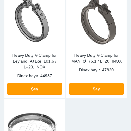
Heavy Duty V-Clamp for
Heavy Duty V-Clamp for
Leyland, ÃƒËœ=101.6 /
MAN, Ø=76.1 / L=20, INOX
L=20, INOX
Dinex hayır.
47820
Dinex hayır.
44937
Şey
Şey