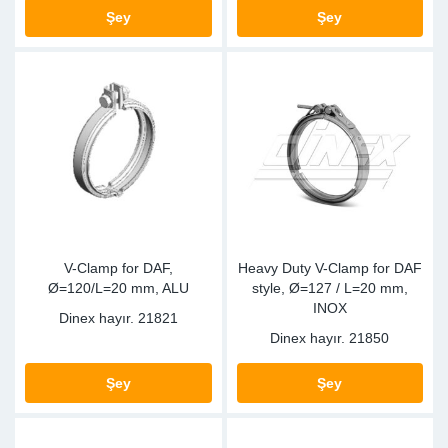
SR-RS
DP
Sy
Pa
Şey
Şey
LV-LV
Eu
Sy
Pa
EN-SE
Ga
Sy
Pa
He
Sy
Pa
In
Ou
Ou
V-Clamp for DAF,
Heavy Duty V-Clamp for DAF
NO
Ø=120/L=20 mm, ALU
style, Ø=127 / L=20 mm,
INOX
Dinex hayır.
21821
Ra
Dinex hayır.
21850
Ru
Şey
Şey
Se