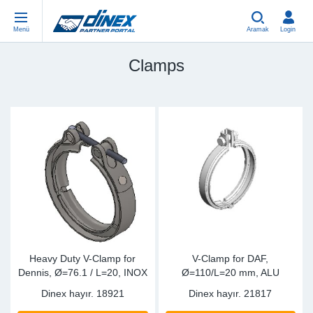
Menü
Aramak
Login
Clamps
Universal Parts
EN-GB
Un
US
EU
USA Exhaust
PL-PL
Be
In
In
EU Exhaust
ES-ES
Cl
R
Eu
FR-FR
V-
Sy
Pa
DE-DE
Pi
Sy
Pa
EN-US
Si
Sy
Pa
Heavy Duty V-Clamp for
V-Clamp for DAF,
Dennis, Ø=76.1 / L=20, INOX
Ø=110/L=20 mm, ALU
IT-IT
St
Sy
Pa
Dinex hayır.
18921
Dinex hayır.
21817