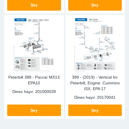
SR-RS
DP
Sy
Pa
Şey
Şey
LV-LV
Eu
Sy
Pa
EN-SE
Ga
Sy
Pa
He
Sy
Pa
In
Ou
Ou
Peterbilt 388 - Paccar MX13
389 - (2019) - Vertical for
NO
EPA10
Peterbilt, Engine: Cummins
ISX, EPA 17
Dinex hayır.
201000039
Ra
Dinex hayır.
20170041
Ru
Şey
Şey
Se