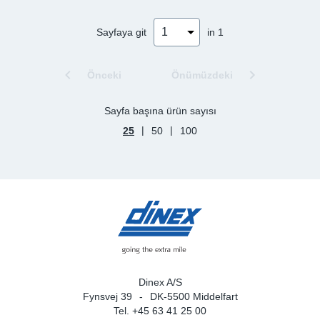
Sp
Sayfaya git
in 1
Wi
Önceki
Önümüzdeki
Sayfa başına ürün sayısı
|
|
25
50
100
Dinex A/S
Fynsvej 39
DK-5500 Middelfart
Tel. +45 63 41 25 00