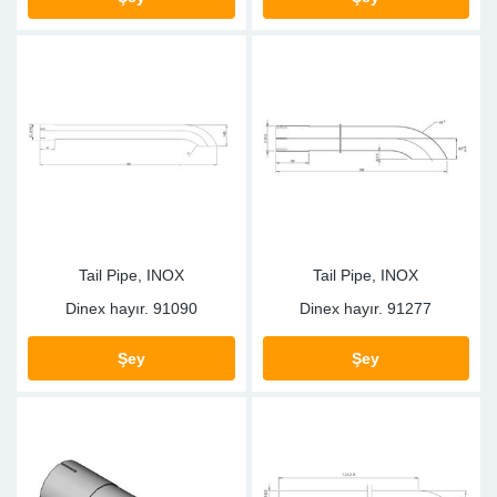
SR-RS
DP
Sy
Pa
LV-LV
Eu
Sy
Pa
EN-SE
Ga
Sy
Pa
He
Sy
Pa
In
Ou
Ou
Tail Pipe, INOX
Tail Pipe, INOX
NO
Dinex hayır.
91090
Dinex hayır.
91277
Ra
Şey
Şey
Ru
Se