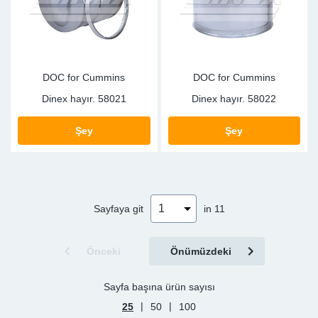
DOC for Cummins
DOC for Cummins
Dinex hayır.
58021
Dinex hayır.
58022
Şey
Şey
Sayfaya git
in 11
Önceki
Önümüzdeki
Sayfa başına ürün sayısı
|
|
25
50
100