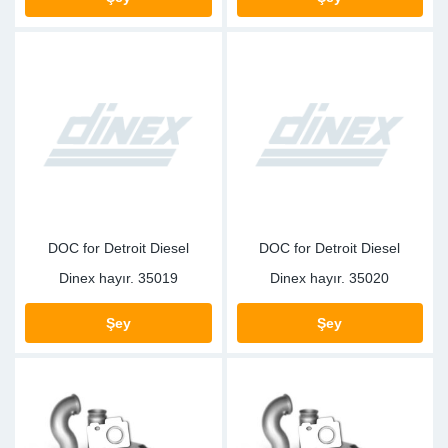
SR-RS
DP
Sy
Pa
LV-LV
Eu
Sy
Pa
EN-SE
Ga
Sy
Pa
He
Sy
Pa
In
Ou
Ou
DOC for Detroit Diesel
DOC for Detroit Diesel
NO
Dinex hayır.
35019
Dinex hayır.
35020
Ra
Şey
Şey
Ru
Se