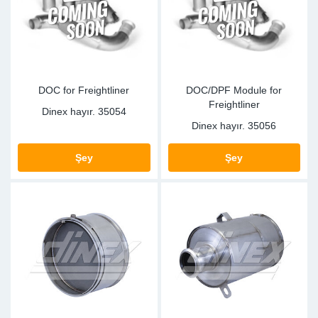
Sp
Wi
DOC for Freightliner
DOC/DPF Module for
Freightliner
Dinex hayır.
35054
Dinex hayır.
35056
Şey
Şey